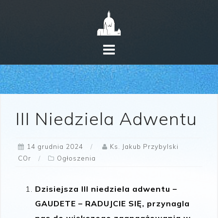
Skip
to
content
III Niedziela Adwentu
14 grudnia 2024
Ks. Jakub Przybylski
COr
Ogłoszenia
Dzisiejsza III niedziela adwentu –
GAUDETE – RADUJCIE SIĘ, przynagla
nas do większego zaangażowania w