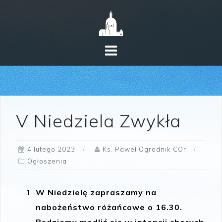
Skip
to
content
V Niedziela Zwykła
4 lutego 2023
Ks. Paweł Ogrodnik COr
Ogłoszenia
W Niedzielę zapraszamy na
nabożeństwo różańcowe o 16.30.
Będziemy modlić się w intencji chorych