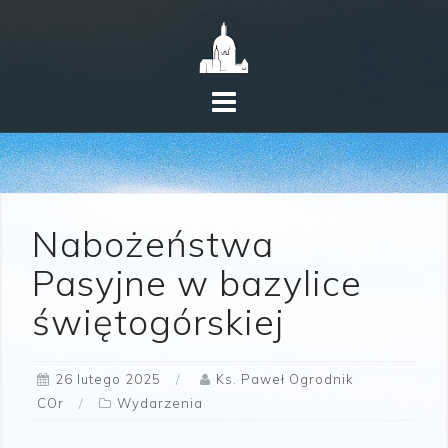
Skip
to
content
Nabożeństwa
Pasyjne w bazylice
świętogórskiej
26 lutego 2025
Ks. Paweł Ogrodnik
COr
Wydarzenia