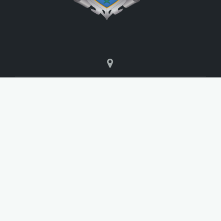
Sanktuarium Maryjne Święta Góra Głogówko 1,
63-800 Gostyń
sanktuarium@filipini.gostyn.pl